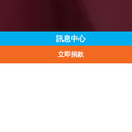
訊息中心
立即捐款
主頁
訊息中心
最新消息
UNICEF HK大使郭晶晶 率領近30名母乳媽媽寶寶 向高永文局
遞交「愛嬰行動」千人聯署聲明 促港府全盤落實《香港守則》
返