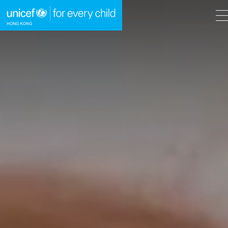
A
A
EN
繁
A
跳到內容（按回車鍵）
主頁
我們的工作
立即行動