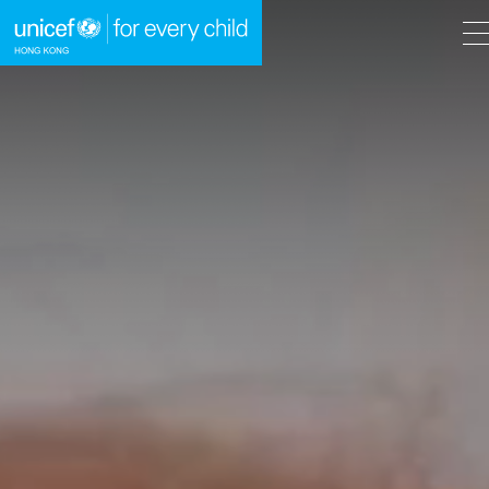
A
A
EN
繁
A
跳到內容（按回車鍵）
主頁
我們的工作
立即行動