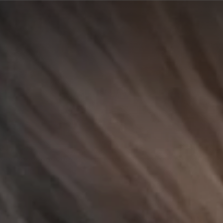
A
A
EN
繁
A