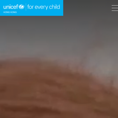
A
A
EN
繁
A
跳到內容（按回車鍵）
主頁
我們的工作
立即行動