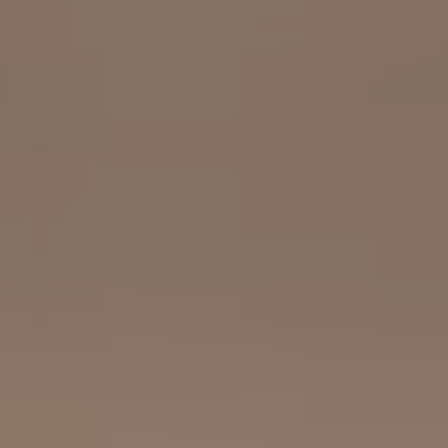
工作成果
關於我們
訊息中心
最新消息
兒童報道的新聞道德規範