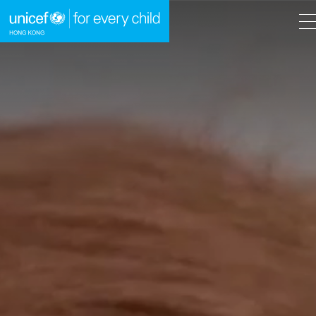
A
A
EN
繁
A
跳到內容（按回車鍵）
主頁
我們的工作
立即行動