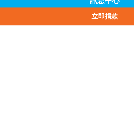
訊息中心
网
上报名
：
http://run.unicef.org.hk
立即捐款
查询电话：
2833 6139
名额有限，先到先得，额满即止。大会将保留提早截止报
名的权利，並不作另行通知。详情请留意赛事网站公佈。
立即报名！
--完--
按此
下载活动相片