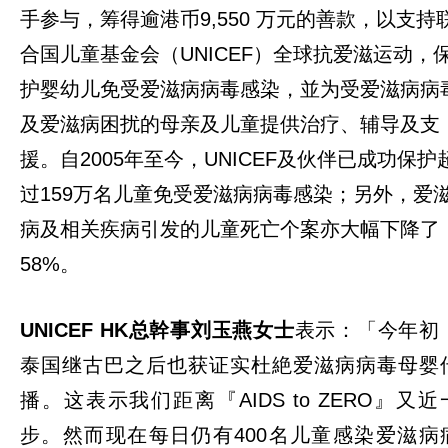
手参与，筹得逾港币9,550 万元的善款，以支持
合国儿童基金会（UNICEF）全球抗爱滋运动，
护婴幼儿免受爱滋病病毒感染，並为受爱滋病病
及爱滋病困扰的母亲及儿童提供治疗、辅导及支
援。自2005年至今，UNICEF及伙伴已成功保护
过159万名儿童免受爱滋病病毒感染；另外，爱
病及相关疾病引发的儿童死亡个案亦大幅下降了
58%。
UNICEF HK
总幹事刘玉燕女士
表示：「今年初
泰国继古巴之后也获证实杜絶爱滋病病毒母婴
播。这表示我们距离『AIDS to ZERO』又近
步。然而现在每日仍有400名儿童感染爱滋病