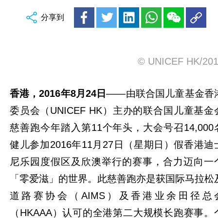
分享到
© UNICEF HK/20
香港，
2016
年
8
月
24
日
——由联合国儿童基金香
委员会（UNICEF HK）主办的联合国儿童基金
慈善跑今年踏入第11个年头，大会号召14,000
健儿参加2016年11月27日（星期日）假香港迪
尼乐园度假区及欣澳举行的赛事，合力迈向一
「零爱滋」的世界。此慈善跑亦是获国际马拉松
道路赛协会（AIMS）及香港业余田径总
（HKAAA）认可的全港第二大规模长跑赛事。